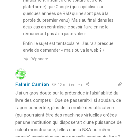
(finalement, il suffit d’une voiture et d’une
plateforme) que Google (qui capitalise sur
quelques années de R&D qui ne sont pas à la
portée du premier venu). Mais au final, dans les
deux cas on centralise le savoir faire en ne le
rémunérant pas à sa juste valeur.
Enfin, le sujet est tentaculaire. J’aurais presque
envie de demander « mais où va le web ? »
Répondre
Falmir Camion
10 années il y a
J’ai un gros doute sur la prétendue infalsifiabilité du
livre des comptes ! Que se passerait-il si soudain, de
façon concertée, plus de la moitié des utilisateurs
(qui pourraient être des machines virtuelles créées
par une institution qui disposerait d’une puissance de
calcul monstrueuse, telles que la NSA ou même
google) venaient avec une nouvelle version du livre ?