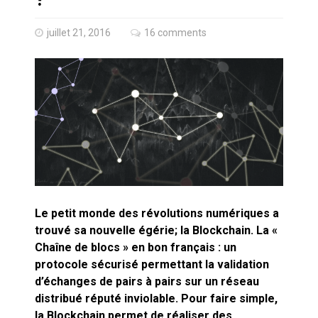
Quand Mistral veut moraliser le
pillage
juillet 21, 2016
16 comments
Commentaire sur la polémique
des perroquets
Les syndicats, (tout) contre l’IA
En Seine-et-Marne, le projet de
Campus IA doit sortir des
champs : « On impose et copie
le gigantisme états-unien »
Addendum sur les machines à
laver, et l’intelligence artificielle
Le petit monde des révolutions numériques a
trouvé sa nouvelle égérie; la Blockchain. La «
Chaîne de blocs » en bon français : un
La vaste blague du macronisme
crypto-spatial
protocole sécurisé permettant la validation
d’échanges de pairs à pairs sur un réseau
Technostress et IA générative :
distribué réputé inviolable. Pour faire simple,
le remplacement n’est pas le
la Blockchain permet de réaliser des