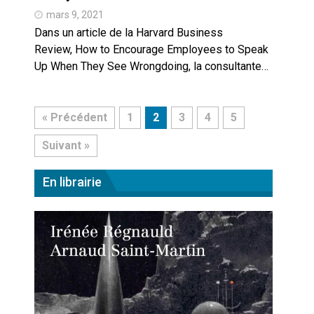
mars 9, 2021
Dans un article de la Harvard Business
Review, How to Encourage Employees to Speak
Up When They See Wrongdoing, la consultante…
« Précédent
1
2
3
4
5
Suivant »
En librairie